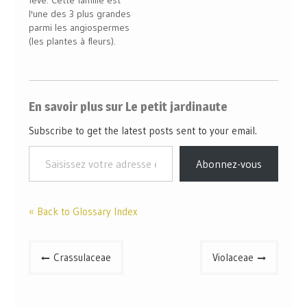
fève. Cette famille est
l'une des 3 plus grandes
parmi les angiospermes
(les plantes à fleurs).
C'est dans cette famille
que l'on trouve les
fèves, mais aussi les
pois, les lentilles ou
En savoir plus sur Le petit jardinaute
encore le soja.
Subscribe to get the latest posts sent to your email.
Abonnez-vous
« Back to Glossary Index
Crassulaceae
Violaceae