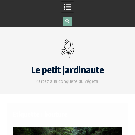
Le petit jardinaute
Partez à la conquête du végétal
Étiquette :
bouture