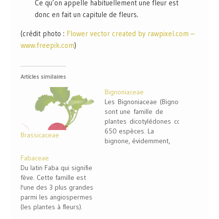
Ce qu’on appelle habituellement une fleur est
donc en fait un capitule de fleurs.
(crédit photo :
Flower vector created by rawpixel.com –
www.freepik.com
)
Articles similaires
Bignoniaceae
Les Bignoniaceae (Bignoniacées)
sont une famille de
plantes dicotylédones comprenant
650 espèces. La
Brassicaceae
bignone, évidemment,
appartient à cette
Fabaceae
famille !
Du latin Faba qui signifie
fève. Cette famille est
l'une des 3 plus grandes
parmi les angiospermes
(les plantes à fleurs).
C'est dans cette famille