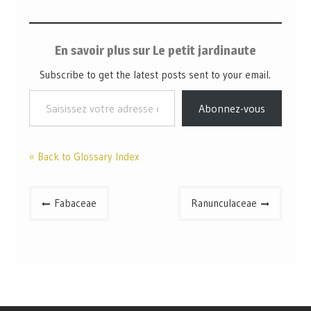
que l'on trouve les
fèves, mais aussi les
pois, les lentilles ou
En savoir plus sur Le petit jardinaute
encore le soja.
Subscribe to get the latest posts sent to your email.
Abonnez-vous
« Back to Glossary Index
Fabaceae
Ranunculaceae