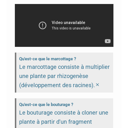
Qu'est-ce que le marcottage ?
Le marcottage consiste à multiplier
une plante par rhizogenèse
×
(développement des racines).
Qu'est-ce que le bouturage ?
Le bouturage consiste à cloner une
plante à partir d'un fragment